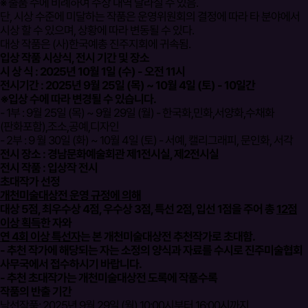
※ 출품 수에 비례하여 수상 내역 달라질 수 있음.
단, 시상 수준에 미달하는 작품은 운영위원회의 결정에 따라 타 분야에서
시상 할 수 있으며, 상황에 따라 변동될 수 있다.
대상 작품은 (사)한국예총 진주지회에 귀속됨.
입상 작품 시상식, 전시 기간 및 장소
시 상 식 : 2025년 10월 1일 (수) - 오전 11시
전시기간 : 2025년 9월 25일 (목) ~ 10월 4일 (토) - 10일간
※입상 수에 따라 변경될 수 있습니다.
- 1부 : 9월 25일 (목) ~ 9월 29일 (월) - 한국화,민화,서양화,수채화
(판화포함),조소,공예,디자인
- 2부 : 9 월 30일 (화) ~ 10월 4일 (토) - 서예, 캘리그래피, 문인화, 서각
전시 장소 : 경남문화예술회관 제1전시실, 제2전시실
전시 작품 : 입상작 전시
초대작가 선정
개천미술대상전 운영 규정에 의해
대상 5점, 최우수상 4점, 우수상 3점, 특선 2점, 입선 1점을 주어 총
12점
이상 획득
한 자와
연 4회 이상 특선자
는 본 개천미술대상전 추천작가로 초대함.
-
추천 작가에 해당되는 자는 소정의 양식과 자료를 수시로 진주미술협회
사무국에서 접수하시기 바랍니다.
- 추천 초대작가는 개천미술대상전 도록에 작품수록
작품의 반출 기간
낙선작품: 2025년 9월 29일 (월) 10:00시부터 16:00시까지