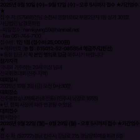
2025년 9월 10일 (수)~ 9월 17일 (수) - 오후 5시까지 접수 ★기간엄수
★
접 수 처: (57988)전남 순천시 연향1로62 부영2단지 1동 상가 301호
사단법인 남경문화원
- 메일접수 : namkyung59@hanmail.net
- Fax 061-744-7100
접수비 :
1인 1점 (접수비:25,000원)
※ 계좌번호 (
농 협 : 615012-52-085854 예금주/김현선
)
※ 통장 입금 시
꼭 본인 명의로 입금
해주시기 바랍니다
참가자격
국내외 거주하는 20세 이상 남녀
전국휘호대회(진주 지역)
대회일시
2025년 10월 3일 (금) 오전 9시:30분
대회장소
진주종합실내체육관(초전동) (진주시 남강로 1655)
※ 단, 협회 사정에 따라 변경될 수 있음.
대회접수
원서접수 :
2025년 9월 22일 (월)~ 9월 29일 (월) - 오후 5시까지 접수 ★기간엄수
★
접 수 처: (52722)경남 진주시 강남로 215 경남문화예술회관 6층