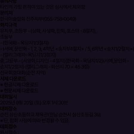
유의사항
타인의 가필 흔적이 있는 것은 심사에서 제외함
문의처
한국미술협회 진주지부(055-758-0049)
화지규격
유치부, 초등부 - (상화, 사생화, 만화, 포스터 - 8절지),
초등부
- (한국화 - 옥당지1/3절지)
- (서예, 문인화 - 1, 2, 3, 4학년 <송지1/4절지> / 5, 6학년 <송지1/2절지>)
- (캘리그래피- 옥당지1/3절지)
중,고등부 - (서양화,디자인 - 4절지)(한국화 - 옥당지1/2)(서예,문인화 -
송지1/2절지) (캘리그래피 - 화선지 70 × 45 3절)
전국휘호대회(순천 지역)
시제 다운로드
※ 한글시제 다운로드
※ 한문시제 다운로드
대회일시
2025년 9월 20일 (토) 오후 1시 30분
대회장소
순천 삼산초등학교 체육관(전남 순천시 삼산초등길 39)
※ 단, 협회 사정에 따라 변경될 수 있음.
대회접수
원서접수 :