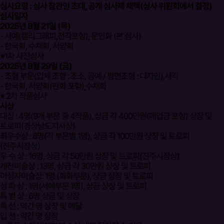
심사요령 : 심사 참관인 초대, 공개 심사제 채택(심사 위원회에서 결정)
심사일자
2025년 8월 21일 (목)
- 서예(캘리그래피,전각포함), 문인화 (본 심사)
- 한국화, 수채화, 서양화
※1차 사진심사
2025년 8월 29일 (금)
- 조형 부문(입체 조형 : 조소, 공예 / 평면조형 : 디자인),서각
- 한국화, 서양화(판화 포함),수채화
※ 2차 작품심사
시상
대상 : 4명(9개 부문 중 4작품), 상금 각 400만원(매입금 포함) 상장 및
트로피(경상남도지사상)
최우수상 : 8명(각 부문별 1명), 상금 각 100만원 상장 및 트로피
(진주시장상)
우 수 상 : 16명, 상금 각 50만원 상장 및 트로피(진주시장상)
개천미술상 : 13명, 상금 각 30만원 상장 및 트로피
이성자미술상: 1명 (회화부문), 상금 상장 및 트로피
성 파 상 : 1명(서예부문 1명), 상금 상장 및 트로피
특 별 상 : 6명 상금 및 상장
특 선 : 약간 명 상장 및 메달
입 선 : 약간 명 상장