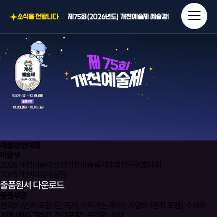
소식을 전합니다
제75회(2026년도) 개천예술제 예술경연대회 행사요강 
<제75회 음악부> 제75회 개천예술제 전국음악경연대회
<제75회 미술부> 2026 개천미술대상전 행사요강
<제74회 미술부> 제74회 개천예술제 전국휘호대회 입상자
제75회(2026년도) 개천예술제 포스터
예술경연대회
미술부
2025 개천미술대상전
개천미술실기대회
전국휘호대회
2025 개천미술대상전
출품원서 다운로드
출품부문
한국화(민화 포함-단, 족자, 가리개는 제외), 서양화 (판화 포함), 수채화
서예 (캘리그래피, 전각포함), 문인화, 서각