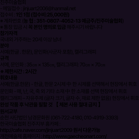
진주미술협회
- 메일접수 : jinjuart2006@hanmail.net
접수비 :
1인 1점 (접수비:25,000원)
※ 계좌번호 (
농 협 : 351-0807-4052-13 예금주/진주미술협회
)
※ 통장 입금 시
꼭 본인 명의로 입금
해주시기 바랍니다
참가자격
국내외 거주하는 20세 이상 남녀
분야
서예(한글 ․ 한문), 문인화(사군자 포함), 캘리그래피
규격
서예, 문인화 : 35㎝ × 135㎝, 캘리그래피: 70㎝ × 70㎝
※ 제한시간 : 2시간
휘호내용
서예(한글․한문) - 한글, 한문 2시제 中 한 시제를 선택해서 현장에서 휘호
문인화 - 매, 난, 국, 죽 외 기타 소재 中 한 소재를 선택 현장에서 휘호
캘리그래피 – 자유주제 (글자 크기, 글자 수, 재료 제한 없음) 현장에서 휘호
완성 작품 후 낙관을 필할 것 【 체본 사용 절대 금지 】
원서교부
순천 사단법인 남경문화원 (061-722-4180, 010-4919-3393)
한국미술협회 진주지부 홈카페 :
http://cafe.naver.com/jinjuart2009
원서 다운가능
개천예술제 홈페이지 :
http://www.gaecheonart.com/