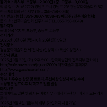
참 가 비 : 유치부 · 초등부 – 2,000원 / 중 · 고등부 – 3,000원
작 품 접 수 처: (52722) 경남 진주시 강남로 215 경남문화예술회관 6층
한국미술협회 진주지부 (TEL. 055-758-0049)
계좌번호
(농 협 : 351-0807-4038-43 예금주 / 진주미술협회)
문 의 처 : 한국미술협회 진주지부 (TEL. 055-758-0049)
참가자격
국내 전국 유치부, 초등부, 중등부, 고등부
전시기간
2025년10월16일 (목)~10월 20일 (월) 5일간
전시장소
경남문화예술회관 제1전시실 (입상작 中 특선이상전시)
입상자 발표
2025년 9월 23일 (화) 오후 5:00 - 한국미술협회 진주지부 홈카페 (
http://cafe.naver.com/jinjuart2009
) 개천예술제 홈페이지
http://www.gaecheonart.com/
수상 내역
각 부 최우수는 상장 및 트로피, 특선이상 입상자 메달 수여
※ 상장은 발표이후 각 학교로 일괄 발송
화지배부
클레이아트 밑판 및 화지는 미협사무국에서 제공함, 나머지 재료는 각자
준비
2025년 8월 4일 (월)부터 배부. (개인화지 사용가능)