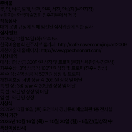
준비물
붓, 먹, 벼루, 깔개, 낙관, 인주, 서진, 연습지(본인지참)
※ 화지는 한국미술협회 진주지부에서 제공
작품심사
대회 운영 규정에 의해 엄선된 심사위원에 의한 심사
심사 발표
2025년 10월 14일 (화) 오후 5시
한국미술협회 진주지부 홈카페 :
http://cafe.naver.com/jinjuart2009
개천예술제 홈페이지 :
http://www.gaecheonart.com/
시상 내역
대상 : 1명 상금 300만원 상장 및 트로피(문화체육관광부장관상)
최우수상 : 3명 상금 각 100만원 상장 및 트로피(진주시장상)
우 수 상 : 4명 상금 각 50만원 상장 및 트로피
개천휘호상 : 4명 상금 각 30만원 상장 및 메달
특 별 상 : 3명 상금 각 20만원 상장 및 메달
특 선 : 약간 명 상장 및 메달
입 선 : 약간 명 상장
시상식
2025년 10월 18일 (토) 오전11시 경남문화예술회관 1층 전시실
전시 기간
2025년 10월 16일 (목)～ 10월 20일 (월) - 5일간(입상작 中
특선이상전시)