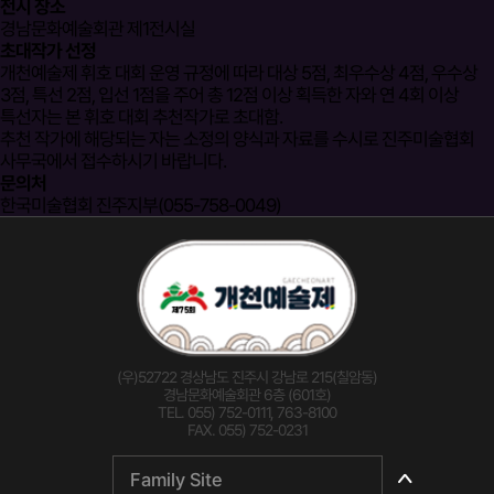
전시 장소
경남문화예술회관 제1전시실
초대작가 선정
개천예술제 휘호 대회 운영 규정에 따라 대상 5점, 최우수상 4점, 우수상
3점, 특선 2점, 입선 1점을 주어 총 12점 이상 획득한 자와 연 4회 이상
특선자는 본 휘호 대회 추천작가로 초대함.
추천 작가에 해당되는 자는 소정의 양식과 자료를 수시로 진주미술협회
사무국에서 접수하시기 바랍니다.
문의처
한국미술협회 진주지부(055-758-0049)
(우)52722 경상남도 진주시 강남로 215(칠암동)
경남문화예술회관 6층 (601호)
TEL. 055) 752-0111, 763-8100
FAX. 055) 752-0231
Family Site