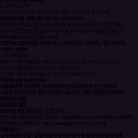
한국화, 서양화, 수채화
※ 1차 사진 접수
※ 사진 접수시 사진 뒷면에 상하 구분, 성명, 제목 필히 기재
2025년 8월 19일 (화) 09:30~ 17:00까지
(우편 접수 18일 (월) 이전까지. 현장 접수는19일 (화) 당일만 가능.)
접수처 : (52722) 경남진주시 강남로 215 경남문화예술회관6층
진주미술협회 055)758-0049
조형부문 (입체조형 : 공예 ⦁ 조소 / 평면조형 : 디자인), 서각, 한국화,
서양화, 수채화
※ 2차 작품 접수
※ 실제 작품과 제출한 작품 사진이 동일치 않을 경우는 입상 취소.
2025년 8월 28일 (목) 09:30 ~ 17:00까지
접수처 - 경남문화예술회관 지하 전시실(제1전시실)
작품의 내용 및 유의사항
예술 발전에 기여하며, 국내·외에 본인이 미발표한 순수 창작품.
※ 파손 위험이 있는 유리, 아크릴 사용금지 - 파손 작품은 본부에서
책임지지 않음.
심사결과 발표
2025년 9월 5일 (금) - 오전 10시
한국미술협회 진주지부 홈카페 :
http://cafe.naver.com/jinjuart2009
개천예술제 홈페이지 :
http://www.gaecheonart.com/
작품 심사
심사위원회 구성 : 운영 위원이 추천한 인사 중 운영 위원장이 위촉