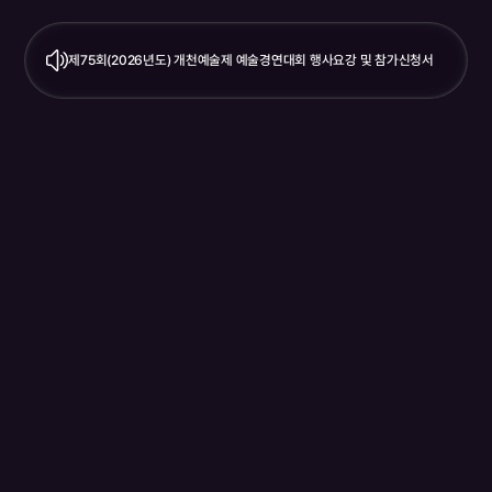
제75회(2026년도) 개천예술제 예술경연대회 행사요강 및 참가신청서
<제75회 음악부> 제75회 개천예술제 전국음악경연대회
<제75회 미술부> 2026 개천미술대상전 행사요강
<제74회 미술부> 제74회 개천예술제 전국휘호대회 입상자 명단
제75회(2026년도) 개천예술제 포스터