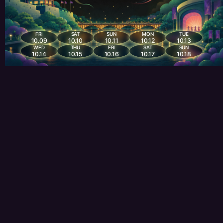
FRI
SAT
SUN
MON
TUE
10.09
10.10
10.11
10.12
10.13
WED
THU
FRI
SAT
SUN
10.14
10.15
10.16
10.17
10.18